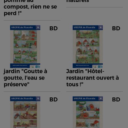
pomme au
naturels"
compost, rien ne se
perd !"
BD
BD
jardin "Goutte à
Jardin "Hôtel-
goutte, l'eau se
restaurant ouvert à
préserve"
tous !"
BD
BD