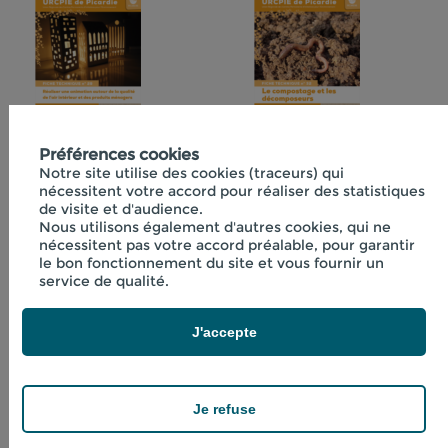
Fiche technique
Préférences cookies
Fiche technique
Notre site utilise des cookies (traceurs) qui
n°29 "Réaliser une
n°32 "Le
nécessitent votre accord pour réaliser des statistiques
animation autour
compostage et les
de visite et d'audience.
de la qualité de l'air
décomposeurs"
Nous utilisons également d'autres cookies, qui ne
nécessitent pas votre accord préalable, pour garantir
intérieur et des
le bon fonctionnement du site et vous fournir un
produits ménagers"
service de qualité.
J'accepte
Je refuse