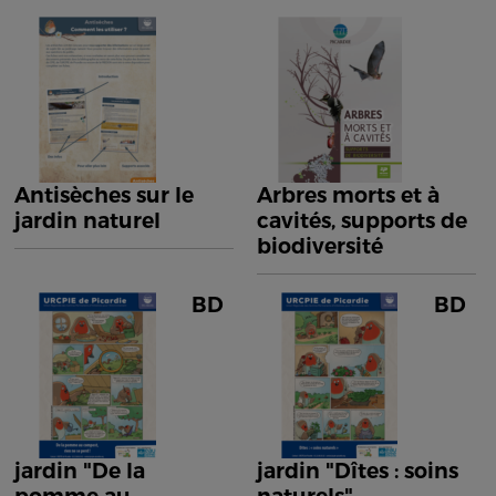
Antisèches sur le
Arbres morts et à
jardin naturel
cavités, supports de
biodiversité
BD
BD
jardin "De la
jardin "Dîtes : soins