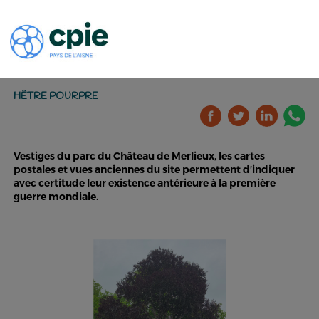
HÊTRE POURPRE
Vestiges du parc du Château de Merlieux, les cartes
postales et vues anciennes du site permettent d’indiquer
avec certitude leur existence antérieure à la première
guerre mondiale.