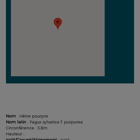
Nom
: Hêtre pourpre
Nom latin
: Fagus sylvatica f. purpurea
Circonférence : 3,8m
Hauteur :
Isolé/Groupé/Alignement
: Isolé