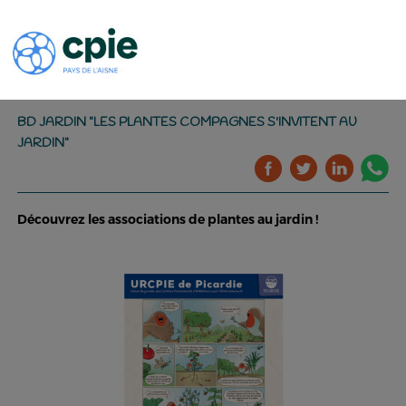
BD JARDIN "LES PLANTES COMPAGNES S'INVITENT AU
JARDIN"
Découvrez les associations de plantes au jardin !