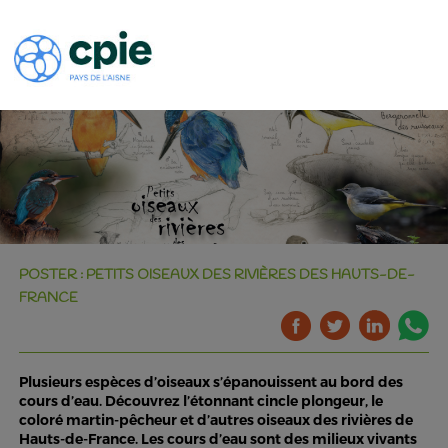
POSTER : PETITS OISEAUX DES RIVIÈRES DES HAUTS-DE-
FRANCE
Plusieurs espèces d’oiseaux s’épanouissent au bord des
cours d’eau. Découvrez l’étonnant cincle plongeur, le
coloré martin-pêcheur et d’autres oiseaux des rivières de
Hauts-de-France. Les cours d’eau sont des milieux vivants