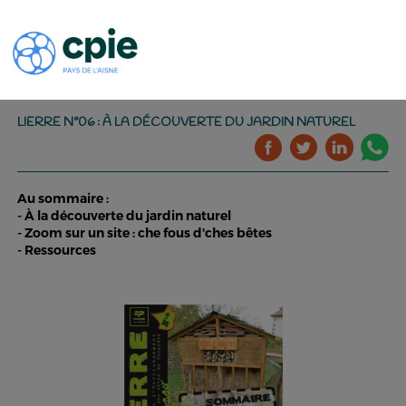
LIERRE N°06 : À LA DÉCOUVERTE DU JARDIN NATUREL
Au sommaire :
- À la découverte du jardin naturel
- Zoom sur un site : che fous d'ches bêtes
- Ressources