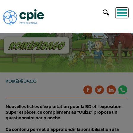
KOIKÊPÊDAGO
Nouvelles fiches d'exploitation pour la BD et l'exposition
Super espèces, ce complément au "Quizz" propose un
questionnaire par planche.
Ce contenu permet d'approfondir la sensibilisation à la