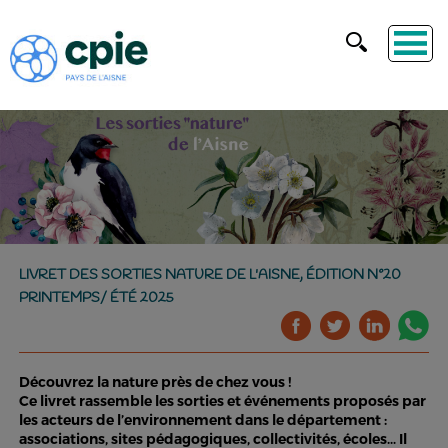
LIVRET DES SORTIES NATURE DE L'AISNE, ÉDITION N°20
PRINTEMPS/ ÉTÉ 2025
Découvrez la nature près de chez vous !
Ce livret rassemble les sorties et événements proposés par
les acteurs de l’environnement dans le département :
associations, sites pédagogiques, collectivités, écoles… Il