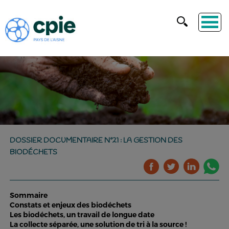
DOSSIER DOCUMENTAIRE N°21 : LA GESTION DES
BIODÉCHETS
Sommaire
Constats et enjeux des biodéchets
Les biodéchets, un travail de longue date
La collecte séparée, une solution de tri à la source !