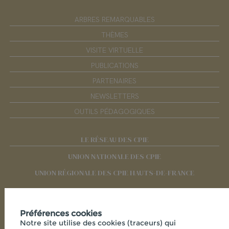
ARBRES REMARQUABLES
THÈMES
VISITE VIRTUELLE
PUBLICATIONS
PARTENAIRES
NEWSLETTERS
OUTILS PÉDAGOGIQUES
LE RÉSEAU DES CPIE
UNION NATIONALE DES CPIE
UNION RÉGIONALE DES CPIE HAUTS-DE-FRANCE
RÉSEAUX SOCIAUX
Préférences cookies
Notre site utilise des cookies (traceurs) qui