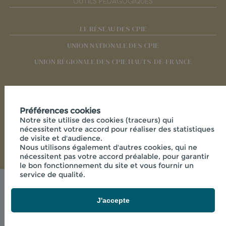
OUTILS PÉDAGOGIQUES
LE RÉSEAU DES CPIE
UNION NATIONALE DES CPIE
UNION RÉGIONALE DES CPIE HAUTS-DE-FRANCE
RÉSEAUX SOCIAUX
Préférences cookies
Notre site utilise des cookies (traceurs) qui
nécessitent votre accord pour réaliser des statistiques
de visite et d'audience.
Nous utilisons également d'autres cookies, qui ne
nécessitent pas votre accord préalable, pour garantir
le bon fonctionnement du site et vous fournir un
service de qualité.
Mentions légales
© 2026 - CPIE PAYS DE L'AISNE - 33 RUE DES
J'accepte
VICTIMES DE COMPORTET , 02000 MERLIEUX-ET-
FOUQUEROLLES FRANCE