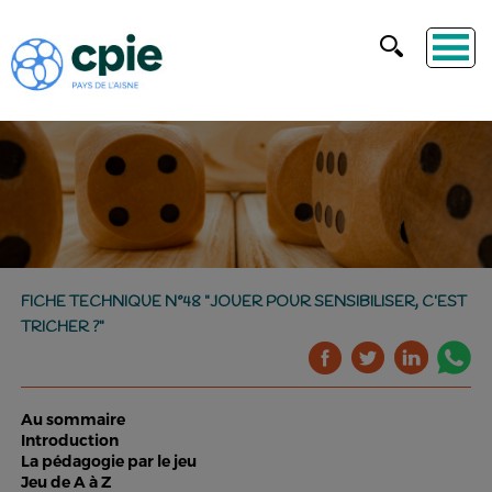
FICHE TECHNIQUE N°48 "JOUER POUR SENSIBILISER, C’EST
TRICHER ?"
Au sommaire
Introduction
La pédagogie par le jeu
Jeu de A à Z