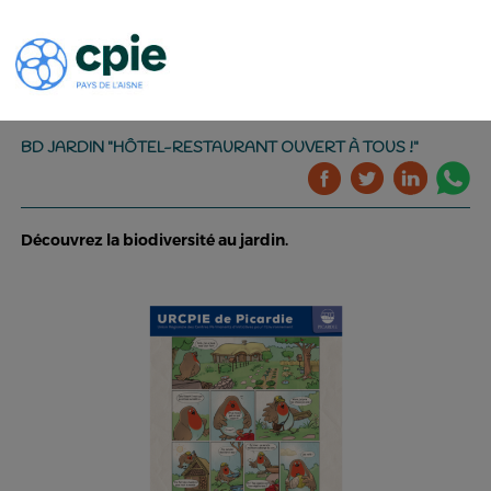
BD JARDIN "HÔTEL-RESTAURANT OUVERT À TOUS !"
Découvrez la biodiversité au jardin.