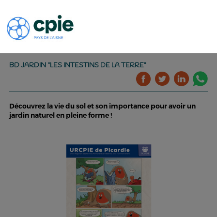
BD JARDIN "LES INTESTINS DE LA TERRE"
Découvrez la vie du sol et son importance pour avoir un
jardin naturel en pleine forme !