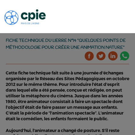
FICHE TECHNIQUE DU LIERRE N°14 "QUELQUES POINTS DE
MÉTHODOLOGIE POUR CRÉER UNE ANIMATION NATURE"
Cette fiche technique fait suite à une journée d'échanges
organisée par le Réseau des Sites Pédagogiques en octobre
2012 sur le même thème. Pour introduire l'état d'esprit
dans lequel elle a été pensée, conçue et rédigée, on peut
utiliser la métaphore du cinéma. Jusque dans les années
1980, être animateur consistait à faire un spectacle dont
l’objectif était de faire passer un message aux enfants.
C'était la période de “l'animation spectacle”. L'animateur
était le comédien, les enfants formaient le public.
Aujourd'hui, l'animateur a changé de posture. S'il reste