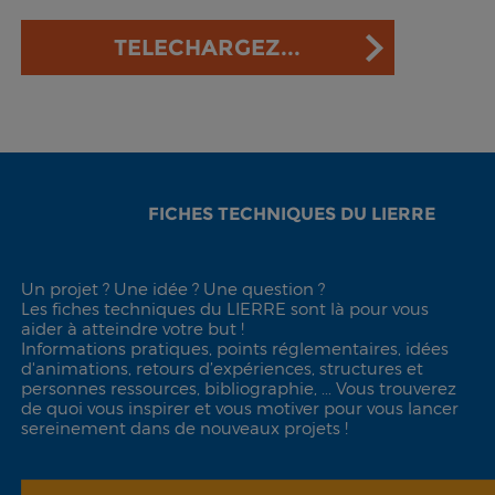
TELECHARGEZ...
FICHES TECHNIQUES DU LIERRE
Un projet ? Une idée ? Une question ?
Les fiches techniques du LIERRE sont là pour vous
aider à atteindre votre but !
Informations pratiques, points réglementaires, idées
d'animations, retours d’expériences, structures et
personnes ressources, bibliographie, ... Vous trouverez
de quoi vous inspirer et vous motiver pour vous lancer
sereinement dans de nouveaux projets !