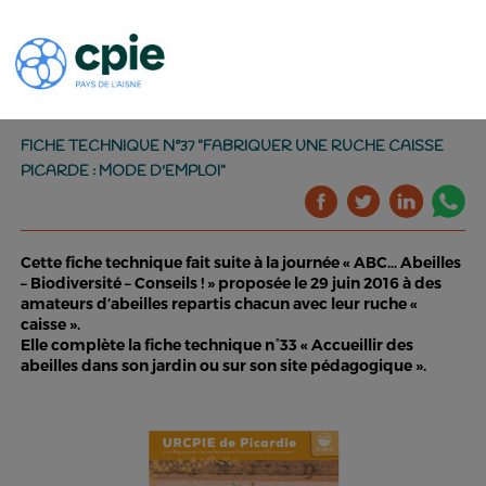
FICHE TECHNIQUE N°37 "FABRIQUER UNE RUCHE CAISSE
PICARDE : MODE D'EMPLOI"
Cette fiche technique fait suite à la journée « ABC… Abeilles
– Biodiversité – Conseils ! » proposée le 29 juin 2016 à des
amateurs d’abeilles repartis chacun avec leur ruche «
caisse ».
Elle complète la fiche technique n°33 « Accueillir des
abeilles dans son jardin ou sur son site pédagogique ».