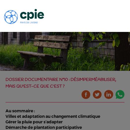
DOSSIER DOCUMENTAIRE N°10 : DÉSIMPERMÉABILISER,
MAIS QU'EST-CE QUE C'EST ?
Au sommaire :
Villes et adaptation au changement climatique
Gérer la pluie pour s’adapter
Démarche de plantation participative