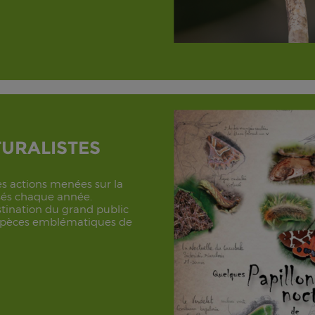
URALISTES
es actions menées sur la
isés chaque année.
stination du grand public
espèces emblématiques de