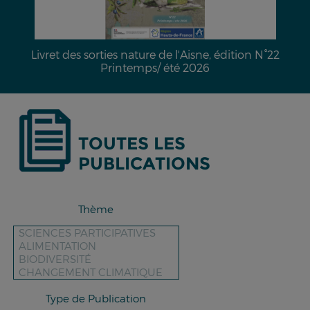
 l'Aisne, édition N°22
Fiche technique n°66 "Enquête
té 2026
TOUTES LES
PUBLICATIONS
Thème
Type de Publication