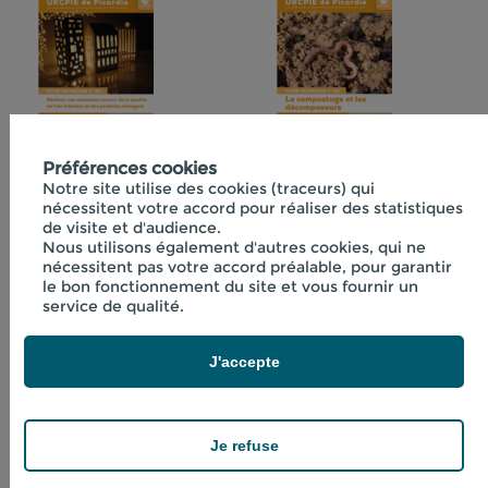
Fiche technique
Préférences cookies
Fiche technique
Notre site utilise des cookies (traceurs) qui
n°29 "Réaliser une
n°32 "Le
nécessitent votre accord pour réaliser des statistiques
animation autour
compostage et les
de visite et d'audience.
de la qualité de l'air
décomposeurs"
Nous utilisons également d'autres cookies, qui ne
nécessitent pas votre accord préalable, pour garantir
intérieur et des
le bon fonctionnement du site et vous fournir un
produits ménagers"
service de qualité.
J'accepte
Je refuse