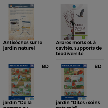
Antisèches sur le
Arbres morts et à
jardin naturel
cavités, supports de
biodiversité
BD
BD
jardin "De la
jardin "Dîtes : soins