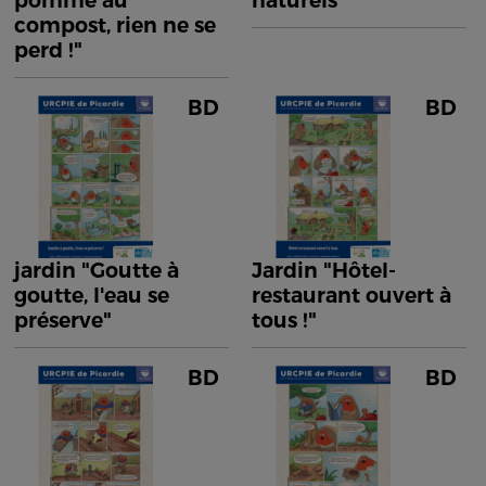
pomme au
naturels"
compost, rien ne se
perd !"
BD
BD
jardin "Goutte à
Jardin "Hôtel-
goutte, l'eau se
restaurant ouvert à
préserve"
tous !"
BD
BD