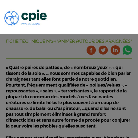
FICHE TECHNIQUE N°34 "ANIMER AUTOUR DES ARAIGNÉES"
« Quatre paires de pattes », de « nombreux yeux », « qui
tissent de la soie », … nous sommes capables de bien parler
d’araignées tant elles font partie de notre quotidien.
Pourtant, fréquemment qualifiées de « poilues/velues », «
repoussantes », « sales », « terrorisantes », le rapport de la
plupart du commun des mortels à ces fascinantes
créatures se limite hélas le plus souvent à un coup de
chaussure, de balai ou d’aspirateur, …quand elles ne sont
pas tout simplement éliminées à grand renfort
d’insecticides et sans autre forme de procès pour conjurer
la peur voire les phobies qu’elles suscitent.