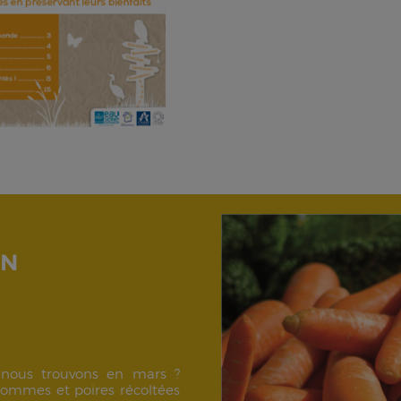
ON
nous trouvons en mars ?
pommes et poires récoltées