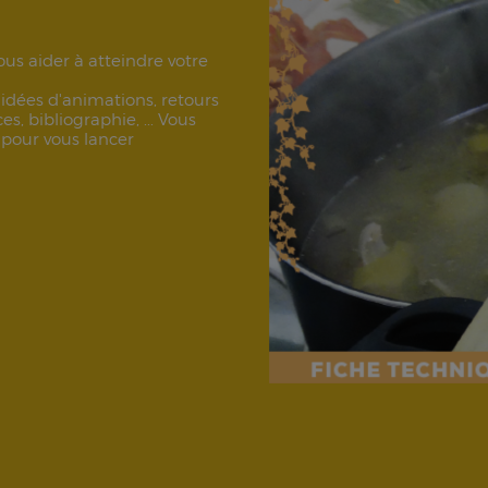
us aider à atteindre votre
 idées d'animations, retours
s, bibliographie, ... Vous
 pour vous lancer