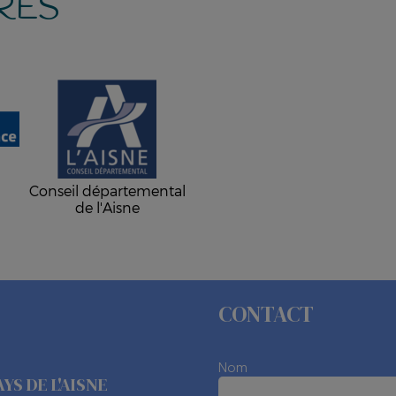
RES
-
Conseil départemental
de l'Aisne
CONTACT
Nom
AYS DE L'AISNE