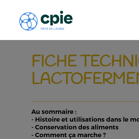
FICHE TECHNIQ
LACTOFERME
Au sommaire :
- Histoire et utilisations dans le 
- Conservation des aliments
- Comment ça marche ?