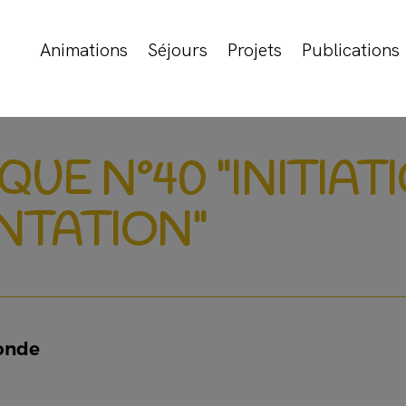
Animations
Séjours
Projets
Publications
UE N°40 "INITIAT
NTATION"
monde