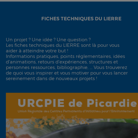
FICHES TECHNIQUES DU LIERRE
Un projet ? Une idée ? Une question ?
Les fiches techniques du LIERRE sont là pour vous
aider à atteindre votre but !
Informations pratiques, points réglementaires, idées
d'animations, retours d’expériences, structures et
personnes ressources, bibliographie, ... Vous trouverez
de quoi vous inspirer et vous motiver pour vous lancer
sereinement dans de nouveaux projets !