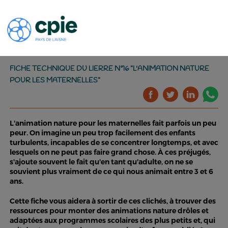
FICHE TECHNIQUE DU LIERRE N°16 "L'ANIMATION NATURE
POUR LES MATERNELLES"
L'animation nature pour les maternelles fait parfois un peu
peur. On imagine un peu trop facilement des enfants
turbulents, incapables de se concentrer longtemps, et avec
lesquels on ne peut pas faire grand chose. À ces préjugés,
s'ajoute souvent le fait qu'en tant qu'adulte, on ne se
souvient plus vraiment de ce qui nous animait entre 3 et 6
ans.
Cette fiche vous aidera à sortir de ces clichés, à trouver des
ressources pour monter des animations nature drôles et
adaptées aux programmes scolaires des plus petits et, qui