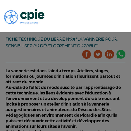
FICHE TECHNIQUE DU LIERRE N°24 "LA VANNERIE POUR
SENSIBILISER AU DÉVELOPPEMENT DURABLE"
La vannerie est dans l'air du temps. Ateliers, stages,
formations ou journées d'initiation fleurissent partout et
attirent du monde.
Au-delà de l'effet de mode suscité par l'apprentissage de
cette technique, les liens évidents avec l'éducation à
l'environnement et au développement durable nous ont
incité à proposer un atelier d'initiation à la vannerie
aux gestionnaires et animateurs du Réseau des Sites
Pédagogiques en environnement de Picardie afin qu'ils
puissent découvrir cette activité et développer des
animations sur leurs sites à l'avenir.