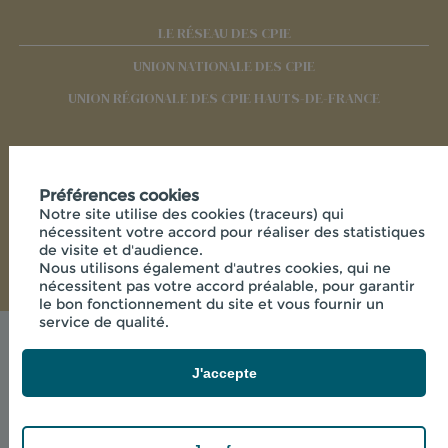
LE RÉSEAU DES CPIE
UNION NATIONALE DES CPIE
UNION RÉGIONALE DES CPIE HAUTS-DE-FRANCE
RÉSEAUX SOCIAUX
Préférences cookies
Notre site utilise des cookies (traceurs) qui
nécessitent votre accord pour réaliser des statistiques
de visite et d'audience.
Nous utilisons également d'autres cookies, qui ne
nécessitent pas votre accord préalable, pour garantir
le bon fonctionnement du site et vous fournir un
service de qualité.
Mentions légales
© 2026 - CPIE PAYS DE L'AISNE - 33 RUE DES
J'accepte
VICTIMES DE COMPORTET , 02000 MERLIEUX-ET-
FOUQUEROLLES FRANCE