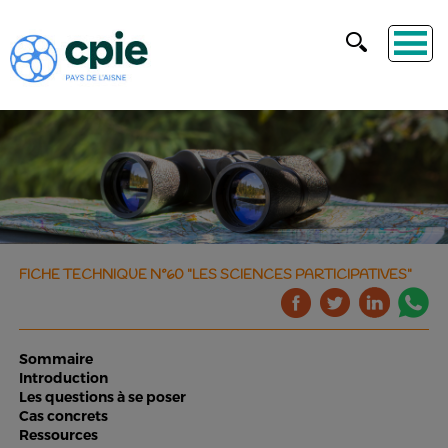
FICHE TECHNIQUE N°60 "LES SCIENCES PARTICIPATIVES"
Sommaire
Introduction
Les questions à se poser
Cas concrets
Ressources