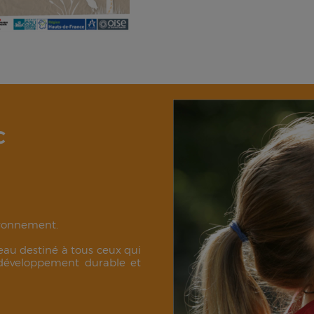
C
vironnement.
au destiné à tous ceux qui
 développement durable et