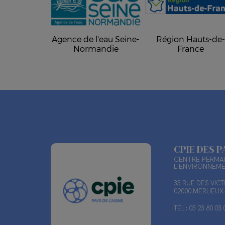
Agence de l'eau Seine-
Région Hauts-de
Normandie
France
CPIE DES P
CENTRE PERMAN
L'ENVIRONNEM
33 RUE DES VIC
02000 MERLIEU
TEL : 03 23 80 03 