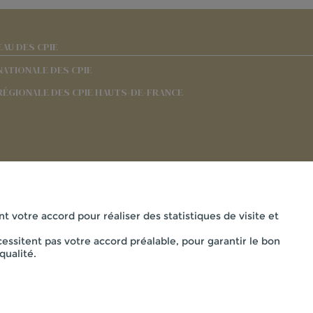
EAU DES CPIE
NATIONALE DES CPIE
RÉGIONALE DES CPIE HAUTS-DE-FRANCE
nt votre accord pour réaliser des statistiques de visite et
essitent pas votre accord préalable, pour garantir le bon
Mentions légales
qualité.
AISNE - 33 RUE DES VICTIMES DE COMPORTET , 02000 MERLIE
powered by PR-Rooms