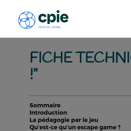
FICHE TECHNI
!"
Sommaire
Introduction
La pédagogie par le jeu
Qu’est-ce qu’un escape game ?