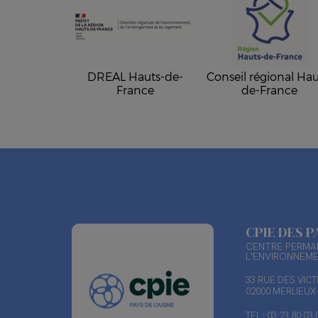
DREAL Hauts-de-
Conseil régional Hau
France
de-France
CPIE DES P
CENTRE PERMAN
L'ENVIRONNEM
33 RUE DES VIC
02000 MERLIEU
TEL : 03 23 80 03 