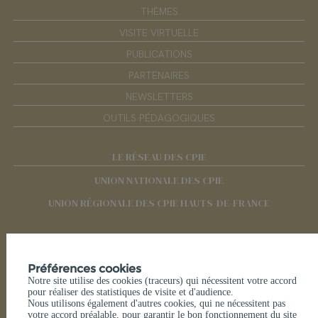
THÈMES
VISITE VIRTUELLE
PUBLICATIONS
PARTENAIRES
NEWSLETTERS
OUTILS PÉDAGOGIQUES
LE RÉSEAU DES CPIE
UNION NATIONALE DES CPIE
UNION RÉGIONALE DES CPIE HAUTS-DE-FRANCE
RÉSEAUX SOCIAUX
Préférences cookies
Notre site utilise des cookies (traceurs) qui nécessitent votre accord
pour réaliser des statistiques de visite et d'audience.
Nous utilisons également d'autres cookies, qui ne nécessitent pas
votre accord préalable, pour garantir le bon fonctionnement du site