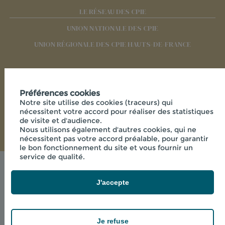
LE RÉSEAU DES CPIE
UNION NATIONALE DES CPIE
UNION RÉGIONALE DES CPIE HAUTS-DE-FRANCE
RÉSEAUX SOCIAUX
Préférences cookies
Notre site utilise des cookies (traceurs) qui
nécessitent votre accord pour réaliser des statistiques
de visite et d'audience.
Nous utilisons également d'autres cookies, qui ne
nécessitent pas votre accord préalable, pour garantir
le bon fonctionnement du site et vous fournir un
service de qualité.
Mentions légales
© 2026 - CPIE PAYS DE L'AISNE - 33 RUE DES
J'accepte
VICTIMES DE COMPORTET , 02000 MERLIEUX-ET-
FOUQUEROLLES FRANCE
powered by PR-Rooms
Je refuse