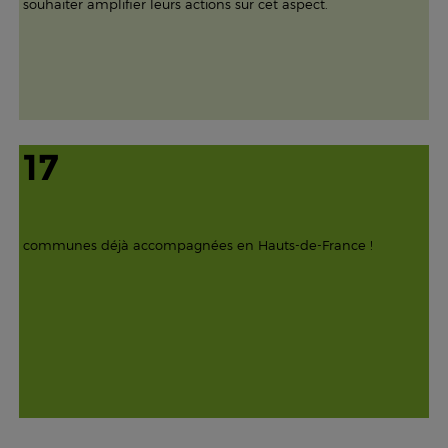
souhaiter amplifier leurs actions sur cet aspect.
17
communes déjà accompagnées en Hauts-de-France !