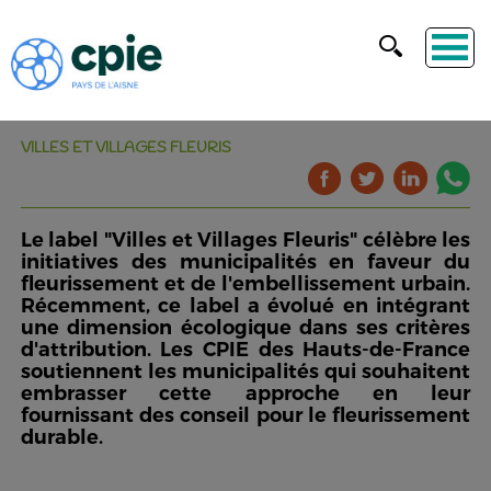
VILLES ET VILLAGES FLEURIS
Le label "Villes et Villages Fleuris" célèbre les
initiatives des municipalités en faveur du
fleurissement et de l'embellissement urbain.
Récemment, ce label a évolué en intégrant
une dimension écologique dans ses critères
d'attribution. Les CPIE des Hauts-de-France
soutiennent les municipalités qui souhaitent
embrasser cette approche en leur
fournissant des conseil pour le fleurissement
durable.