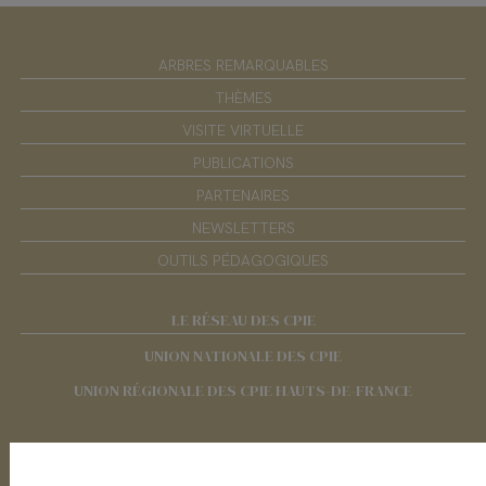
ARBRES REMARQUABLES
THÈMES
VISITE VIRTUELLE
PUBLICATIONS
PARTENAIRES
NEWSLETTERS
OUTILS PÉDAGOGIQUES
LE RÉSEAU DES CPIE
UNION NATIONALE DES CPIE
UNION RÉGIONALE DES CPIE HAUTS-DE-FRANCE
RÉSEAUX SOCIAUX