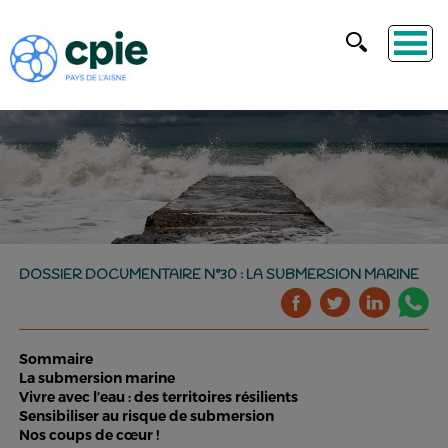
DOSSIER DOCUMENTAIRE N°30 : LA SUBMERSION MARINE
Sommaire
La submersion marine
Vivre avec l’eau : des territoires résilients
Sensibiliser au risque de submersion
Nos coups de cœur !