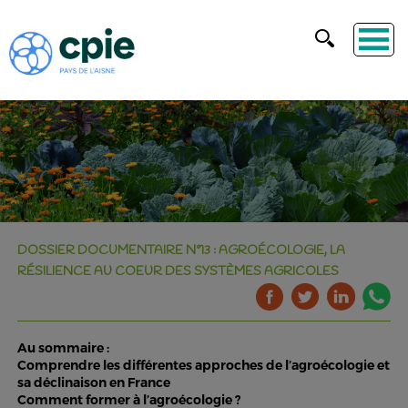
DOSSIER DOCUMENTAIRE N°13 : AGROÉCOLOGIE, LA
RÉSILIENCE AU COEUR DES SYSTÈMES AGRICOLES
Au sommaire :
Comprendre les différentes approches de l’agroécologie et
sa déclinaison en France
Comment former à l’agroécologie ?