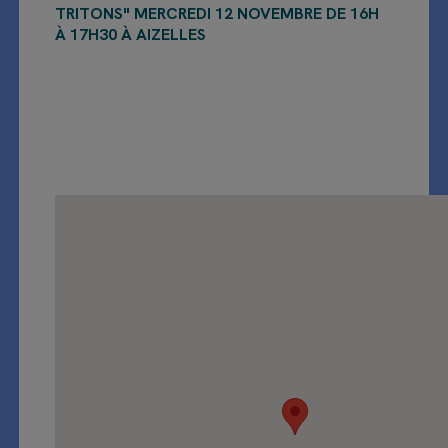
TRITONS" MERCREDI 12 NOVEMBRE DE 16H
À 17H30 À AIZELLES
Lieu :
,
02820
Aizelles
Date :
mercredi 12 novembre 2025 16:00 -
17:30