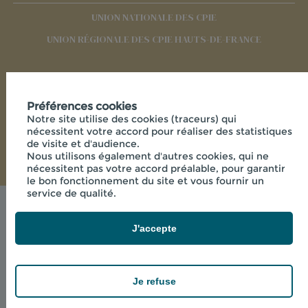
UNION NATIONALE DES CPIE
UNION RÉGIONALE DES CPIE HAUTS-DE-FRANCE
RÉSEAUX SOCIAUX
Préférences cookies
Notre site utilise des cookies (traceurs) qui
nécessitent votre accord pour réaliser des statistiques
de visite et d'audience.
Nous utilisons également d'autres cookies, qui ne
nécessitent pas votre accord préalable, pour garantir
le bon fonctionnement du site et vous fournir un
service de qualité.
Mentions légales
© 2026 - CPIE PAYS DE L'AISNE - 33 RUE DES
J'accepte
VICTIMES DE COMPORTET , 02000 MERLIEUX-ET-
FOUQUEROLLES FRANCE
powered by PR-Rooms
Je refuse