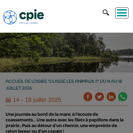
ACCUEIL DE LOISIRS "CLASSE LES ANIMAUX !!" DU 14 AU 18
JUILLET 2025
14 - 18 juillet 2025
Une journée au bord de la mare, à l'écoute de
coassements... Une autre avec les filets à papillons dans la
prairie ; Puis au détour d'un chemin, une empreinte de
raton laveur ou d'un copain !