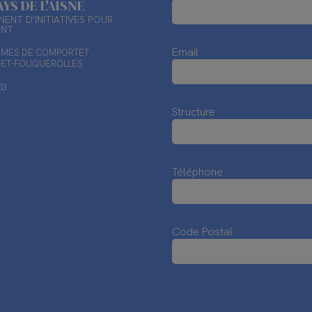
AYS DE L'AISNE
ENT D'INITIATIVES POUR
ENT
Email
TIMES DE COMPORTET
X-ET-FOUQUEROLLES
03
Structure
Téléphone
Code Postal