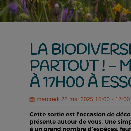
LA BIODIVERS
PARTOUT ! - 
À 17H00 À ES
mercredi 28 mai 2025 15:00 - 17:00
Cette sortie est l’occasion de décou
présente autour de vous. Une sim
à un grand nombre d’espèces, fauni