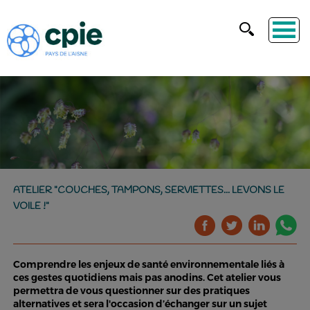
ATELIER "COUCHES, TAMPONS, SERVIETTES... LEVONS LE
VOILE !"
Comprendre les enjeux de santé environnementale liés à
ces gestes quotidiens mais pas anodins. Cet atelier vous
permettra de vous questionner sur des pratiques
alternatives et sera l'occasion d’échanger sur un sujet