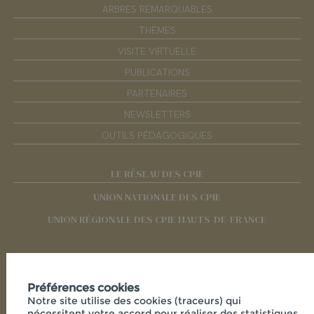
ARBRES REMARQUABLES
THÈMES
VISITE VIRTUELLE
PUBLICATIONS
PARTENAIRES
NEWSLETTERS
OUTILS PÉDAGOGIQUES
LE RÉSEAU DES CPIE
UNION NATIONALE DES CPIE
UNION RÉGIONALE DES CPIE HAUTS-DE-FRANCE
RÉSEAUX SOCIAUX
Préférences cookies
Notre site utilise des cookies (traceurs) qui
nécessitent votre accord pour réaliser des statistiques