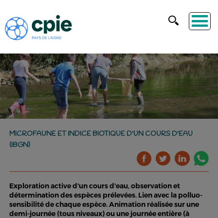
MICROFAUNE ET INDICE BIOTIQUE D'UN COURS D'EAU
(IBGN)
Exploration active d'un cours d'eau, observation et
détermination des espèces prélevées. Lien avec la polluo-
sensibilité de chaque espèce. Animation réalisée sur une
demi-journée (tous niveaux) ou une journée entière (à