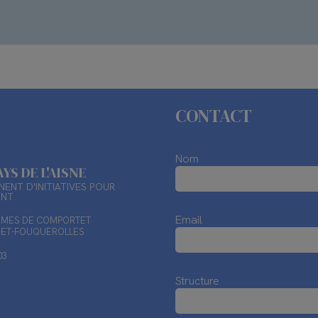
CONTACT
Nom
AYS DE L'AISNE
ENT D'INITIATIVES POUR
ENT
Email
TIMES DE COMPORTET
X-ET-FOUQUEROLLES
03
Structure