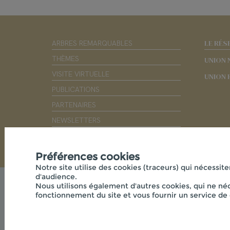
LE RÉS
ARBRES REMARQUABLES
THÈMES
UNION 
VISITE VIRTUELLE
UNION 
PUBLICATIONS
PARTENAIRES
NEWSLETTERS
OUTILS PÉDAGOGIQUES
Préférences cookies
Notre site utilise des cookies (traceurs) qui nécessite
d'audience.
Nous utilisons également d'autres cookies, qui ne néc
fonctionnement du site et vous fournir un service de 
© 2026 - CPIE PAYS DE L'