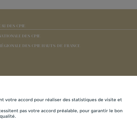
EAU DES CPIE
NATIONALE DES CPIE
RÉGIONALE DES CPIE HAUTS-DE-FRANCE
nt votre accord pour réaliser des statistiques de visite et
essitent pas votre accord préalable, pour garantir le bon
Mentions légales
qualité.
AISNE - 33 RUE DES VICTIMES DE COMPORTET , 02000 MERLIE
powered by PR-Rooms