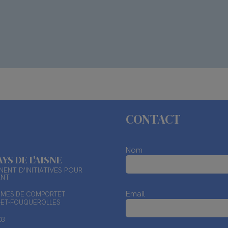
CONTACT
Nom
AYS DE L'AISNE
ENT D'INITIATIVES POUR
ENT
Email
TIMES DE COMPORTET
X-ET-FOUQUEROLLES
03