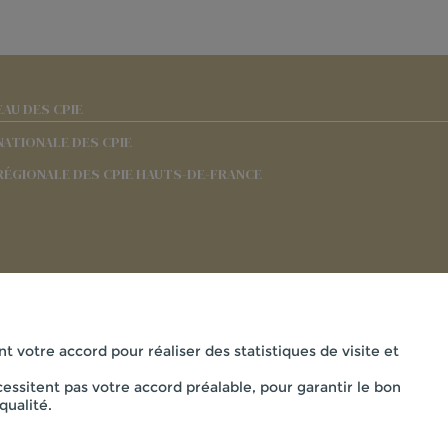
EAU DES CPIE
NATIONALE DES CPIE
RÉGIONALE DES CPIE HAUTS-DE-FRANCE
nt votre accord pour réaliser des statistiques de visite et
essitent pas votre accord préalable, pour garantir le bon
Mentions légales
qualité.
AISNE - 33 RUE DES VICTIMES DE COMPORTET , 02000 MERLIE