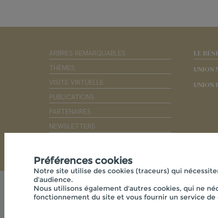
LE RÉS
ARBRES REMARQUABLES
THÈMES
UNION 
VISITE VIRTUELLE
UNION 
PUBLICATIONS
PARTENAIRES
NEWSLETTERS
OUTILS PÉDAGOGIQUES
Préférences cookies
Notre site utilise des cookies (traceurs) qui nécessite
d'audience.
Nous utilisons également d'autres cookies, qui ne néc
fonctionnement du site et vous fournir un service de 
© 2026 - CPIE PAYS DE L'