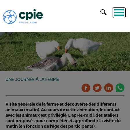
UNE JOURNÉE À LA FERME
Visite générale de la ferme et découverte des différents
animaux (matin). Au cours de cette animation, le contact
avec les animaux est privilégié. L'après-midi, des ateliers
sont proposés pour compléter et approfondir la visite du
matin (en fonction de l'âge des participants).