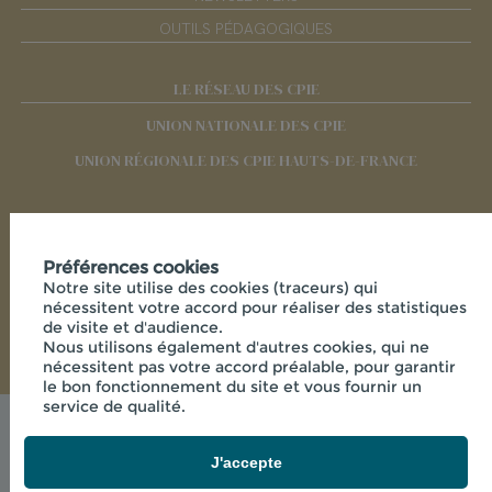
OUTILS PÉDAGOGIQUES
LE RÉSEAU DES CPIE
UNION NATIONALE DES CPIE
UNION RÉGIONALE DES CPIE HAUTS-DE-FRANCE
RÉSEAUX SOCIAUX
Préférences cookies
Notre site utilise des cookies (traceurs) qui
nécessitent votre accord pour réaliser des statistiques
de visite et d'audience.
Nous utilisons également d'autres cookies, qui ne
nécessitent pas votre accord préalable, pour garantir
le bon fonctionnement du site et vous fournir un
service de qualité.
Mentions légales
© 2026 - CPIE PAYS DE L'AISNE - 33 RUE DES
J'accepte
VICTIMES DE COMPORTET , 02000 MERLIEUX-ET-