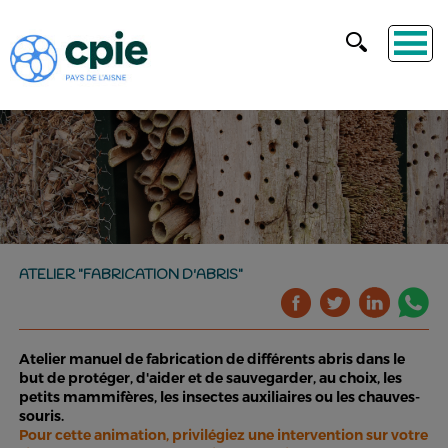
ATELIER "FABRICATION D'ABRIS"
Atelier manuel de fabrication de différents abris dans le
but de protéger, d'aider et de sauvegarder, au choix, les
petits mammifères, les insectes auxiliaires ou les chauves-
souris.
Pour cette animation, privilégiez une intervention sur votre