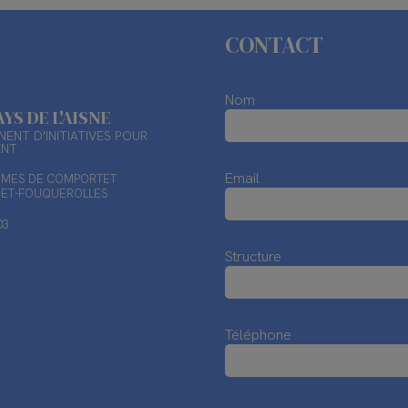
CONTACT
Nom
AYS DE L'AISNE
ENT D'INITIATIVES POUR
ENT
Email
TIMES DE COMPORTET
X-ET-FOUQUEROLLES
03
Structure
Téléphone