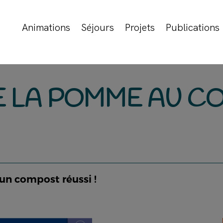
Animations
Séjours
Projets
Publications
E LA POMME AU C
un compost réussi !