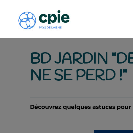
BD JARDIN "D
NE SE PERD !"
Découvrez quelques astuces pour 