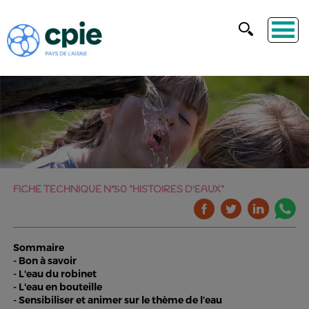
FICHE TECHNIQUE N°50 "HISTOIRES D'EAUX"
Sommaire
- Bon à savoir
- L'eau du robinet
- L'eau en bouteille
- Sensibiliser et animer sur le thème de l’eau