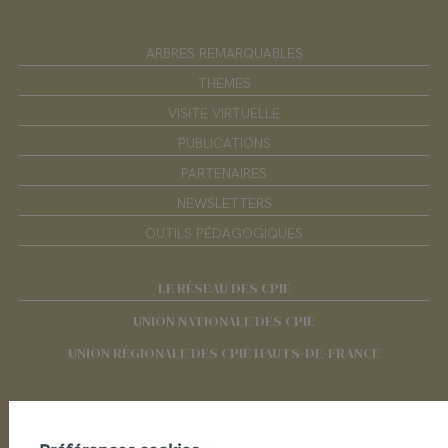
ARBRES REMARQUABLES
THÈMES
VISITE VIRTUELLE
PUBLICATIONS
PARTENAIRES
NEWSLETTERS
OUTILS PÉDAGOGIQUES
LE RÉSEAU DES CPIE
UNION NATIONALE DES CPIE
UNION RÉGIONALE DES CPIE HAUTS-DE-FRANCE
RÉSEAUX SOCIAUX