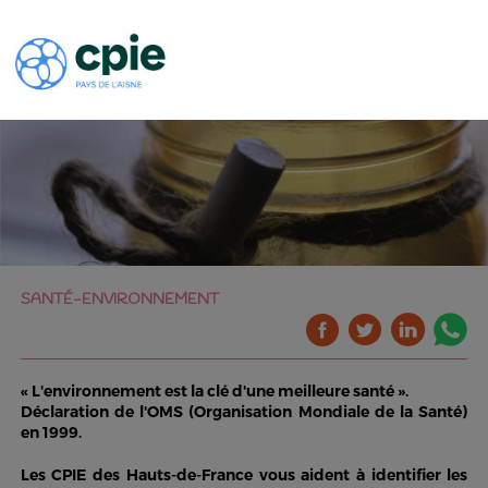
SANTÉ-ENVIRONNEMENT
«
L'environnement est la clé d'une meilleure santé
».
Déclaration de l'OMS (Organisation Mondiale de la Santé)
en 1999.
Les CPIE des Hauts-de-France vous aident à identifier les