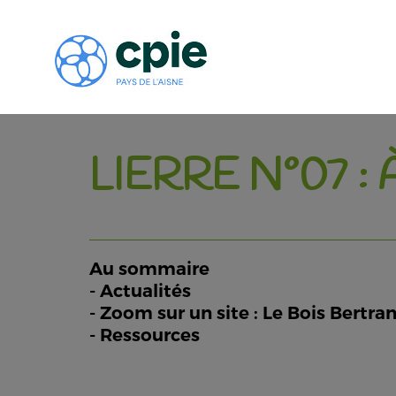
LIERRE N°07 
Au sommaire
- Actualités
- Zoom sur un site : Le Bois Bertra
- Ressources