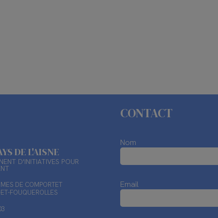
CONTACT
Nom
AYS DE L'AISNE
ENT D'INITIATIVES POUR
ENT
Email
TIMES DE COMPORTET
X-ET-FOUQUEROLLES
03