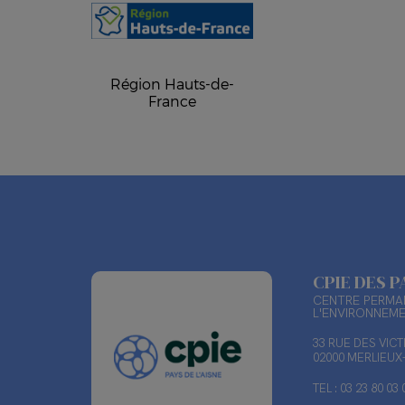
Région Hauts-de-
France
CPIE DES P
CENTRE PERMAN
L'ENVIRONNEM
33 RUE DES VIC
02000 MERLIEU
TEL : 03 23 80 03 