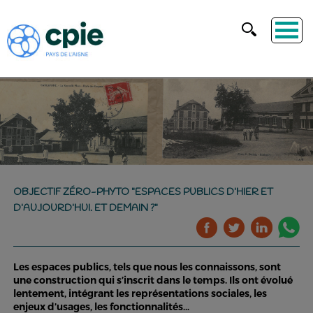
OBJECTIF ZÉRO-PHYTO "ESPACES PUBLICS D’HIER ET
D’AUJOURD’HUI. ET DEMAIN ?"
Les espaces publics, tels que nous les connaissons, sont
une construction qui s’inscrit dans le temps. Ils ont évolué
lentement, intégrant les représentations sociales, les
enjeux d’usages, les fonctionnalités…