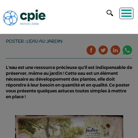
POSTER : L'EAU AU JARDIN
L'eau est une ressource précieuse qu'il est indispensable de
préserver, même au jardin ! Cette eau est un élément
nécessaire au développement des plantes, elle doit
répondre à leur besoin en quantité et en qualité. Ce poster
vous présente quelques astuces toutes simples à mettre
en place !