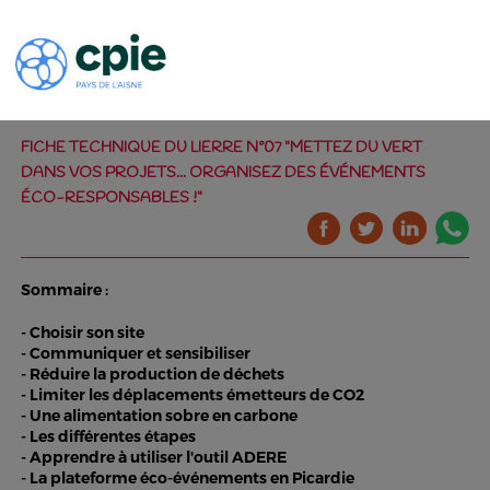
FICHE TECHNIQUE DU LIERRE N°07 "METTEZ DU VERT
DANS VOS PROJETS... ORGANISEZ DES ÉVÉNEMENTS
ÉCO-RESPONSABLES !"
Sommaire :
- Choisir son site
- Communiquer et sensibiliser
- Réduire la production de déchets
- Limiter les déplacements émetteurs de CO2
- Une alimentation sobre en carbone
- Les différentes étapes
- Apprendre à utiliser l'outil ADERE
- La plateforme éco-événements en Picardie