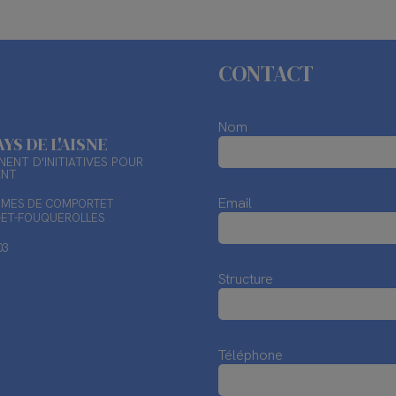
CONTACT
Nom
AYS DE L'AISNE
ENT D'INITIATIVES POUR
ENT
Email
TIMES DE COMPORTET
X-ET-FOUQUEROLLES
03
Structure
Téléphone