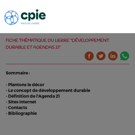
FICHE THÉMATIQUE DU LIERRE "DÉVELOPPEMENT
DURABLE ET AGENDAS 21"
Sommaire :
- Plantons le décor
- Le concept de développement durable
- Définition de l'Agenda 21
- Sites internet
- Contacts
- Bibliographie