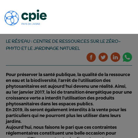
LE RÉS'EAU : CENTRE DE RESSOURCES SUR LE ZÉRO-
PHYTO ET LE JARDINAGE NATUREL
Pour préserver la santé publique, la qualité de la ressource
en eau et la biodiversité, l’arrêt de l’utilisation des
phytosanitaires est aujourd’hui devenu une réalité. Ainsi,
au 1er janvier 2017, la loi de transition énergétique pour une
croissance verte a interdit l’utilisation des produits
phytosanitaires dans les espaces publics.
En 2019, ils seront également interdits à la vente pour les
particuliers qui ne pourront plus les utiliser dans leurs
jardins.
Aujourd’hui, nous faisons le pari que ces contraintes
réglementaires constituent une belle occasion pour