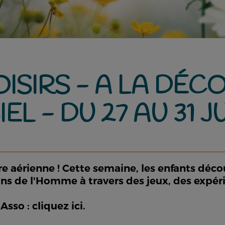
OISIRS - A LA DÉ
EL - DU 27 AU 31 J
 aérienne ! Cette semaine, les enfants découv
ns de l'Homme à travers des jeux, des expéri
oAsso :
cliquez ici.